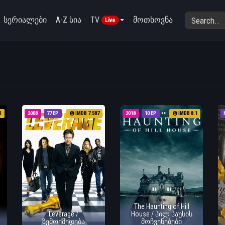
სერიალები
A-Z სია
TV
მოთხოვნა
Live
1
2008
77 EP
IMDB 7.587
2018
10 EP
IMDB 8.1
The Haunting of Hill
Leverage /
House / ჰილ ჰაუსის
ზემოქმედება
მოჩვენებები