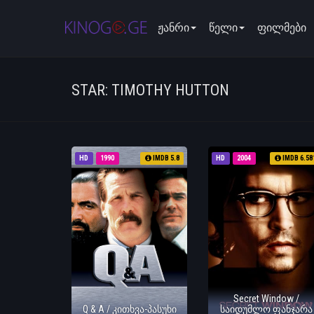
ჟანრი
წელი
ფილმები
STAR: TIMOTHY HUTTON
HD
1990
IMDB 5.8
HD
2004
IMDB 6.58
Secret Window /
Q & A / კითხვა-პასუხი
საიდუმლო ფანჯარა