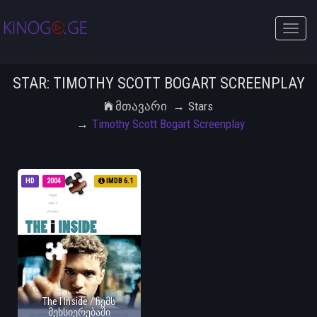
Toggle
naviga
STAR: TIMOTHY SCOTT BOGART SCREENPLAY
Მთავარი
Stars
Timothy Scott Bogart Screenplay
HD
2004
IMDB 6.1
The I Inside / ჩემს
მეხსიერებაში