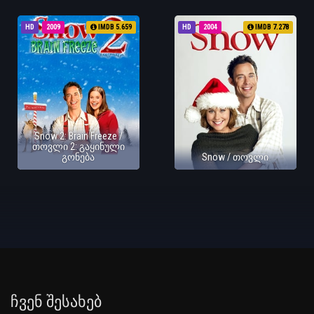
HD
2009
IMDB 5.659
HD
2004
IMDB 7.278
Snow 2: Brain Freeze /
თოვლი 2: გაყინული
გონება
Snow / თოვლი
Ჩვენ Შესახებ