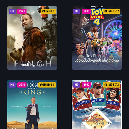
HD
2021
IMDB 8
HD
2019
IMDB 7.7
Toy Story 4 /
სათამაშოების ისტორია
Finch / ფინჩი
4
HD
2016
IMDB 6.1
HD
1992
IMDB 7.3