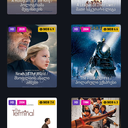
A Hologram for the King /
ჰოლოგრამა
A League of Their Own /
მეფისთვის
მათი საკუთარი ლიგა
HD
2020
IMDB 6.9
HD
2004
IMDB 6.6
News of the World /
მსოფლიოს ახალი
The Polar Express /
ამბები
პოლარული ექსპრესი
HD
2004
IMDB 7.4
HD
1984
IMDB 6.3