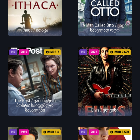
A Man Called Otto / კაცი,
Ithaca / ითაკა
სახელად ოტო
HD
2017
IMDB 7
HD
2022
IMDB 7.679
The Post / ვაშინგტონ
პოსტი: საიდუმლო
მასალები
Elvis / ელვისი
HD
1989
IMDB 6.4
HD
2017
IMDB 5.508