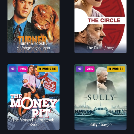
Turner & Hooch /
ტერნერი და ჰუჩი
The Circle / წრე
HD
1986
IMDB 6.489
HD
2016
IMDB 7.1
The Money Pit / ფულის
ორმო
Sully / სალი