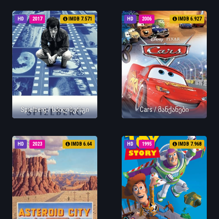
HD
2017
IMDB 7.571
HD
2006
IMDB 6.927
Spielberg / სპილბერგი
Cars / მანქანები
HD
2023
IMDB 6.64
HD
1995
IMDB 7.968