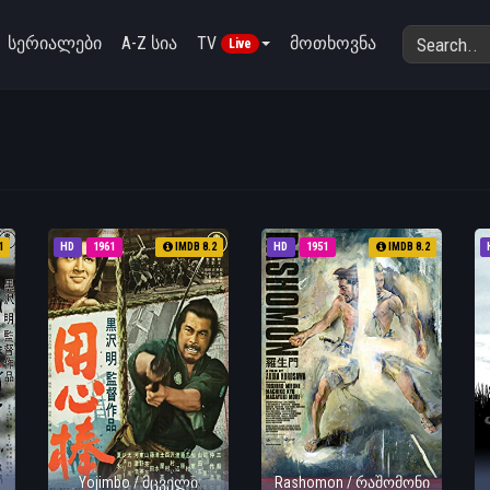
სერიალები
A-Z სია
TV
მოთხოვნა
Live
1
HD
1961
IMDB 8.2
HD
1951
IMDB 8.2
Yojimbo / მცველი
Rashomon / რაშომონი