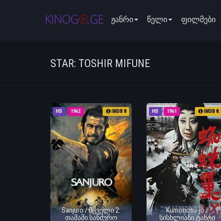
ჟანრი
წელი
ფილმები
STAR: TOSHIR MIFUNE
HD
1962
IMDB 8
HD
1961
IMDB 8.
Sanjuro / მცველი 2:
Kumonosu-jô /
თამამი სანძურო
სისხლიანი ტახტი