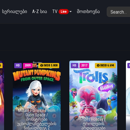
სერიალები
A-Z სია
TV
მოთხოვნა
Live
6
HD
2009
IMDB 5.808
HD
2017
IMDB 6.694
Mutant Pumpkins from
Outer Space /
მონსტრები
Trolls Holiday /
უცხოპლანეტელების
ტროლების
წინააღმდეგ 2
არდადეგები