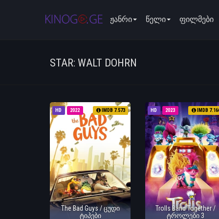
ჟანრი
წელი
ფილმები
STAR: WALT DOHRN
HD
2022
IMDB 7.573
HD
2023
IMDB 7.16
The Bad Guys / ცუდი
Trolls Band Together /
ტიპები
ტროლები 3