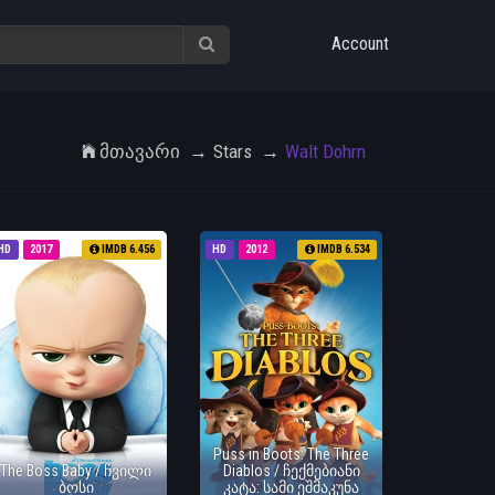
Account
Მთავარი
Stars
Walt Dohrn
HD
2017
IMDB 6.456
HD
2012
IMDB 6.534
Puss in Boots: The Three
The Boss Baby / ჩვილი
Diablos / ჩექმებიანი
ბოსი
კატა: სამი ეშმაკუნა