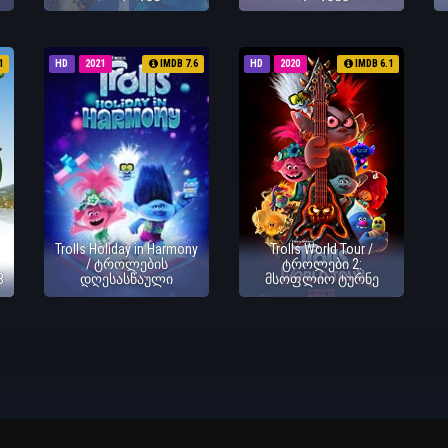
1
HD
2021
IMDB 7.6
HD
2020
IMDB 6.1
Trolls Holiday in Harmony
Trolls World Tour /
/ ტროლების
ტროლები 2:
3
დღესასწაული
მსოფლიო ტურნე