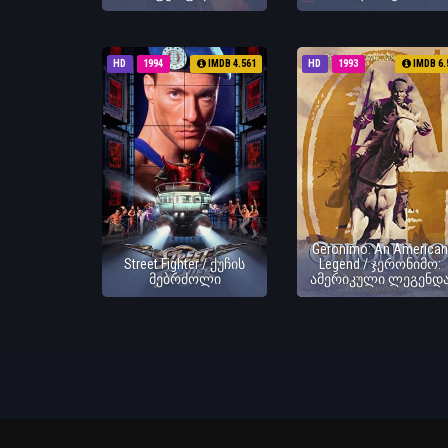
HD
1994
IMDB 4.561
HD
1993
IMDB 6.
Geronimo: An American
Street Fighter / ქუჩის
Legend / ჯერონიმო:
მებრძოლი
ამერიკული ლეგენდ