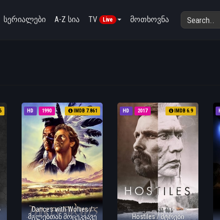
სერიალები
A-Z სია
TV
მოთხოვნა
Live
6
HD
1990
IMDB 7.861
HD
2017
IMDB 6.9
ი
Dances with Wolves /
მგლებთან მოცეკვავე
Hostiles / მტრები