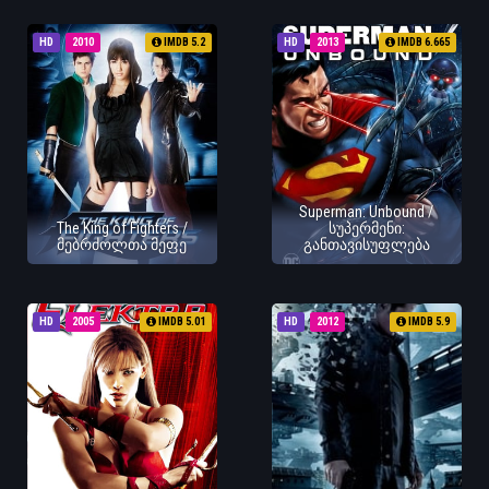
HD
2010
IMDB 5.2
HD
2013
IMDB 6.665
Superman: Unbound /
The King of Fighters /
სუპერმენი:
მებრძოლთა მეფე
განთავისუფლება
HD
2005
IMDB 5.01
HD
2012
IMDB 5.9