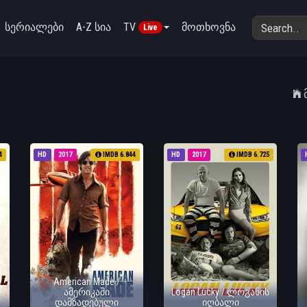
სერიალები
A-Z სია
TV
მოთხოვნა
Live
4
HD
2017
IMDB 6.844
HD
2017
IMDB 6.725
American Made /
ამერიკაში
Logan Lucky / ლოგანის
დამზადებული
იღბალი