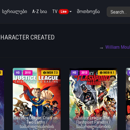
სერიალები
A-Z სია
TV
მოთხოვნა
Live
CHARACTER CREATED
William Mou
0
HD
2010
IMDB 7.3
HD
2013
IMDB 8.1
Justice League: Crisis on
Justice League: The
Two Earths /
Flashpoint Paradox /
სამართლიანობის
სამართლიანობის