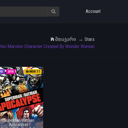
Account
Მთავარი
Stars
lton Marston Character Created By Wonder Woman
HD
2010
IMDB 7.1
Superman/Batman:
Apocalypse /