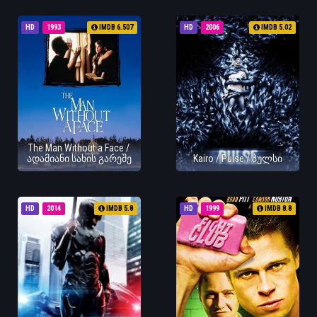
HD
1993
IMDB 6.507
HD
2006
IMDB 5.02
The Man Without a Face /
ადამიანი სახის გარეშე
Kairo / Pulse / პულსი
HD
2014
IMDB 5.8
HD
1999
IMDB 8.8