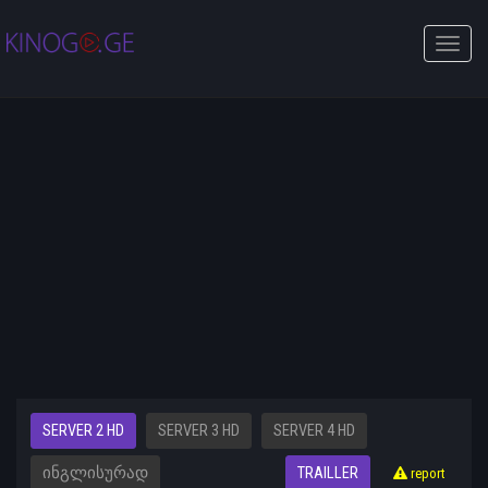
Toggle
naviga
SERVER 2 HD
SERVER 3 HD
SERVER 4 HD
ᲘᲜᲒᲚᲘᲡᲣᲠᲐᲓ
TRAILLER
report