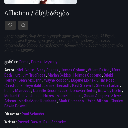
Affliction / მწუხარება
ყველაფერი, რაც პოლიციელს უეიდ უაიტჰაუსს აქვს 45 წლის
ასაკში, არის ყოფილი ცოლი, მოხუცი ალკოჰოლიკი მამა,
ოფიციანტი ბედია, გაფუჭებული ტრაილერის სახლი და ველური
კბილის ტკივილი...
ჟანრი:
Crime
,
Drama
,
Mystery
Actor:
Nick Nolte
,
Sissy Spacek
,
James Coburn
,
Willem Dafoe
,
Mary
Beth Hurt
,
Jim TrueFrost
,
Marian Seldes
,
Holmes Osborne
,
Brigid
Tierney
,
Sean McCann
,
Wayne Robson
,
Eugene Lipinski
,
Tim Post
,
Christopher Heyerdahl
,
Janine Theriault
,
Paul Stewart
,
Sheena Larkin
,
Penny Mancuso
,
Danielle Desormeaux
,
Donovan Reiter
,
Brawley Nolte
,
Michael Caloz
,
Joanna Noyes
,
Marcel Jeannin
,
Susan Almgren
,
Steve
Adams
,
MarthaMarie Kleinhans
,
Mark Camacho
,
Ralph Allison
,
Charles
Edwin Powell
Director:
Paul Schrader
Writer:
Russell Banks
,
Paul Schrader