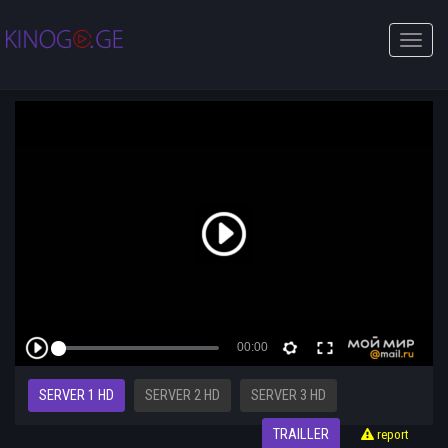
Toggle
naviga
SERVER 1 HD
SERVER 2 HD
SERVER 3 HD
TRAILLER
report