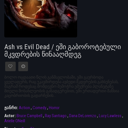
Ash vs Evil Dead / ეში გაბოროტებული
მკვდრების წინააღმდეგ
ბოლო ოცდაათი წლის განმავლობაში, ეში გაურბოდა
ყველაფერს, რაც უკავშირდება ავბედი მკდვრების გახსენებას,
მაგრამ როდესაც მომდევნო შემოჭრა ემუქრება პლანეტაზე
მთელი მოსახლეობის განადგურებით, ეში ერთადერთი შანსია
კაცობრიობის გადარჩენის…
ჟანრი:
Action
,
Comedy
,
Horror
Actor:
Bruce Campbell
,
Ray Santiago
,
Dana DeLorenzo
,
Lucy Lawless
,
Arielle ONeill