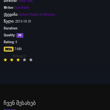
Director:
Tony Tilse
Writer:
Ivan Raimi
ქვეყანა:
United States of America
წელი:
2015-10-31
Duration:
Quality:
HD
Rating:
0
7.686
Rating(1)
Ჩვენ Შესახებ