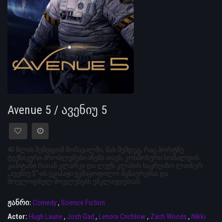
Avenue 5 / ავენიუ 5
40 წლის შემდგომ მომავალში, მას შემდეგ, რაც ბორტზე
ტექნიკური პრობლემები იჩენს თავს, კოსმოსური ხომალდის
კაპიტანი რაიან კლარკი და ლუქს კლასის საკრუიზო ლაინერ
„ავენიუ 5“-ის ეკიპაჟი უკმაყოფილო მგზავრებსა და
მოულოდნელ მოვლენებს უმკლავდებიან.
ჟანრი:
Comedy
,
Science Fiction
Actor:
Hugh Laurie
,
Josh Gad
,
Lenora Crichlow
,
Zach Woods
,
Nikki