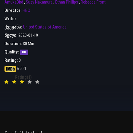
AmukaBird
,
Suzy Nakamura
,
Ethan Phillips
,
Rebecca Front
Director:
HBO
Writer:
ქვეყანა:
United States of America
წელი:
2020-01-19
Duration:
30 Min
Quality:
HD
Rating:
0
6.551
Rating(1)