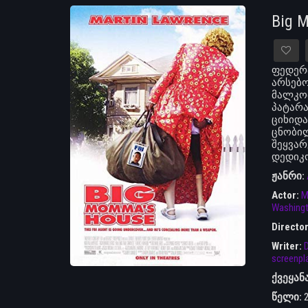
Big 
ფედერა
არსებო
მალკომ
პატარა
ციხიდა
ცნობილ
შეყვარ
დედიკ
ჟანრი:
Actor:
M
Washing
Directo
Writer:
D
screenpl
ქვეყან
წელი: