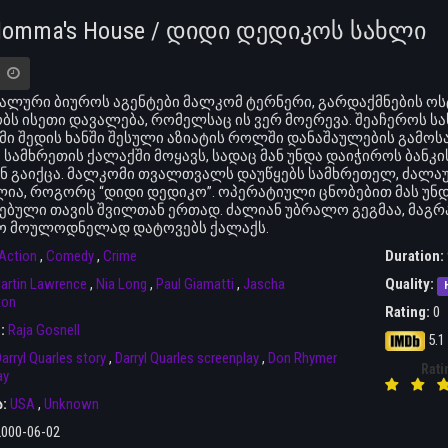
Momma's House / დიდი დედიკოს სახლი
ლური ბიუროს აგენტები მალკომ ტერნერი, გარდაქმნების ოსტა
ბს ისეთი დავალება, რომელსაც ის ვერ მოერევა. შეაჩეროს სა
ი შედის ხანში შესული აზიატის როლში დანაშაულების გამოს
 სამხრეთის ქალაქში მოყავს, სადაც მან უნდა დაიჭიროს ბანკ
ნ გაიქცა. მალკომი თვალთვალს დაუწყებს სამხრეთელ, ძალა
ია, როგორც “დიდი დედიკო”. ოპერატიული ცნობებით მას უნდ
ებული თავის შვილთან ერთად. ძალიან უბრალო გეგმაა, მაგრ
ო მოულოდნელად დატოვებს ქალაქს.
Action
,
Comedy
,
Crime
Duration:
artin Lawrence
,
Nia Long
,
Paul Giamatti
,
Jascha
Quality:
ton
Rating:
0
r:
Raja Gosnell
5.1
arryl Quarles story
,
Darryl Quarles screenplay
,
Don Rhymer
Rati
ay
ა:
USA
,
Unknown
2000-06-02