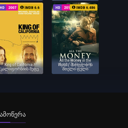
HD
2007
IMDB 6.6
HD
2017
IMDB 6.486
All the Money in the
King of California /
World / მსოფლიოს
კალიფორნიის მეფე
მთელი ფული
ამოწერა