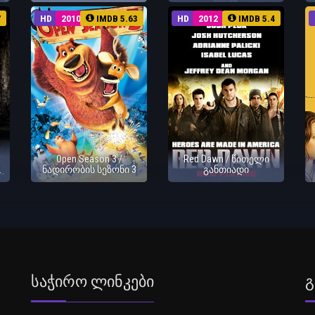
7
HD
2010
IMDB 5.63
HD
2012
IMDB 5.4
Open Season 3 /
Red Dawn / წითელი
2
ნადირობის სეზონი 3
განთიადი
Საჭირო Ლინკები
Გ