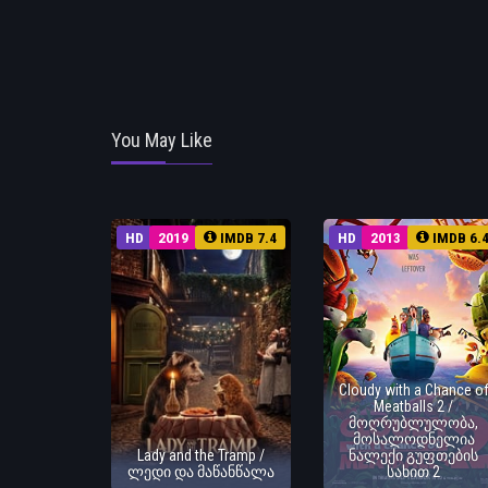
You May Like
HD
2019
IMDB 7.4
HD
2013
IMDB 6.
Cloudy with a Chance o
Meatballs 2 /
მოღრუბლულობა,
მოსალოდნელია
Lady and the Tramp /
ნალექი გუფთების
ლედი და მაწანწალა
სახით 2