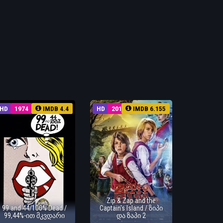
HD
1974
IMDB 4.4
HD
2016
IMDB 6.155
Zip & Zap and the
99 and 44/100% Dead /
Captain's Island / ზიპი
99,44%-ით მკვდარი
და ზაპი 2