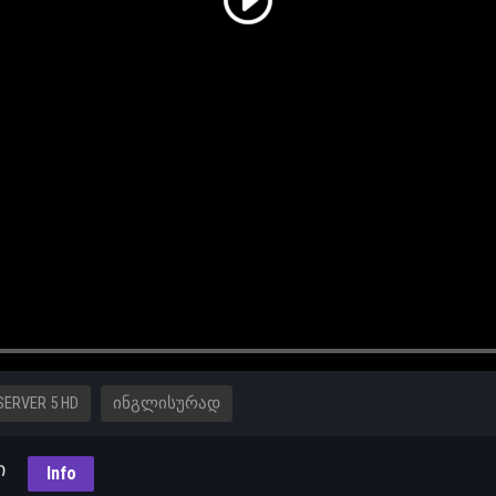
SERVER 5 HD
ᲘᲜᲒᲚᲘᲡᲣᲠᲐᲓ
ი
Info