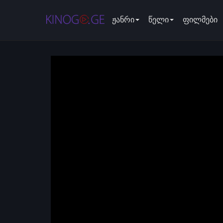
ჟანრი
წელი
ფილმები