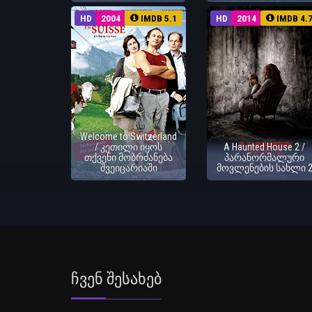
HD
2004
IMDB 5.1
HD
2014
IMDB 4.
Welcome to Switzerland
/ კეთილი იყოს
A Haunted House 2 /
თქვენი მობრძანება
პარანორმალური
შვეიცარიაში
მოვლენების სახლი 
Ჩვენ Შესახებ