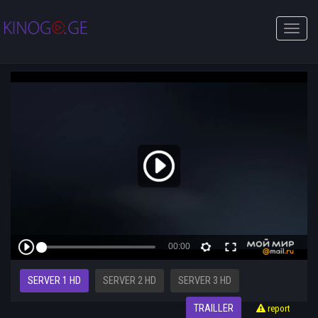
Toggle
naviga
SERVER 1 HD
SERVER 2 HD
SERVER 3 HD
TRAILLER
report