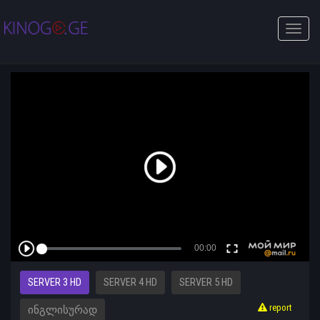
Toggle
naviga
SERVER 3 HD
SERVER 4 HD
SERVER 5 HD
report
ᲘᲜᲒᲚᲘᲡᲣᲠᲐᲓ