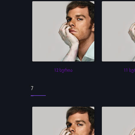
12 სერია
11 ს
7