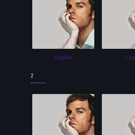
12 სერია
11 ს
2