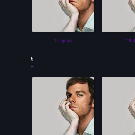
12 სერია
11 ს
6