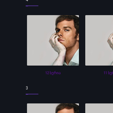
12 სერია
11 ს
3