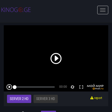
Toggle
naviga
report
SERVER 2 HD
SERVER 3 HD