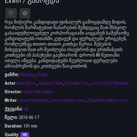
Exam / გამოცდა
რვა ნიჭიერი კანდიდატი ფინალურ გამოცდამდე მიდის,
რომლის წარმატებით ჩაბარების შემდეგაც მათ მსხვილ
გასაიდუმლოვებულ კორპორაციაში აიყვანენ სამუშაოზე.
კანდიდატებს ოთახში კეტავენ და ფურცლებს ურიგებენ,
რომლებზეც თითო-თითო კითხვა წერია. წესების
მიხედვით მათ არ შეიძლება ისაუბრონ და ერთმანეთს
კითხვები ან პასუხები გაუზიარონ. დროის 80 წუთიანი
ათვლა იწყება. კანდიდატებს შეუძლიათ ფურცლები
ამოაბრუნონ და კითხვები წაიკითხონ.
ჟანრი:
Mystery
,
Thriller
Actor:
Adar Beck
,
Gemma Chan
,
Nathalie Cox
,
John Lloyd Fillingham
Director:
Stuart Hazeldine
Writer:
Stuart Hazeldine
,
Simon Garrity story
,
Stuart Hazeldine story
ქვეყანა:
UK
წელი:
2010-06-17
Duration:
101 min
Quality:
HD