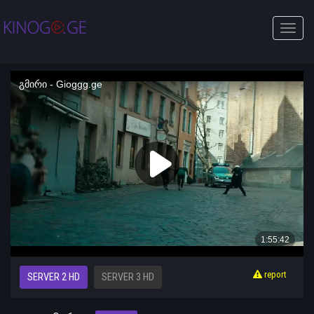
Toggle
naviga
report
SERVER 2 HD
SERVER 3 HD