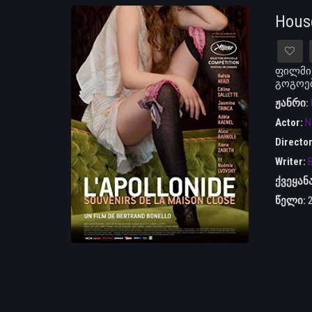
Hous
ფილმის
გოგოებ
ჟანრი:
Actor:
N
Directo
Writer:
B
ქვეყან
წელი: