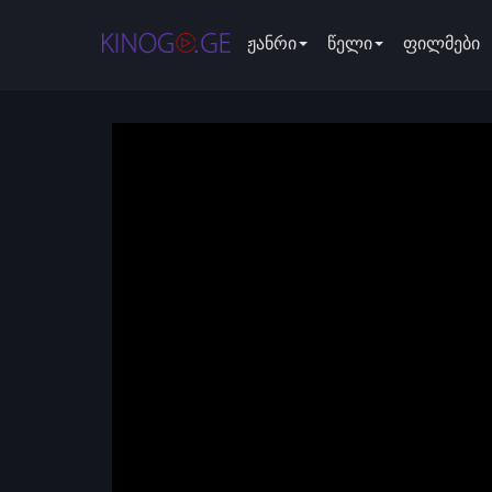
ჟანრი
წელი
ფილმები