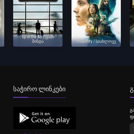
Up in the Air / ცაში
მინდა
Proximity / სიახლოვე
Საჭირო Ლინკები
Გ
გ
ფ