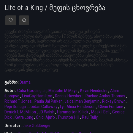
Life of a King / მეფის ცხოვრება
ევგენი ბრაუნი ახლახან გაათავისუფლეს ციხიდან
შეიარაღებული ძარცვისთვის 17 წლის შემდეგ. ახლა მას ცოტა
მეგობარი ჰყავს, საერთოდ არ აქვს ფული და უწევს
დამლაგებლად იმუშაოს სკოლაში. ერთ დღეს დირექტორმა მას
სთხოვა მორიგე ყოფილიყო სკოლის შემდგომ ჯგუფში, ევგენი
იწყებს მათ ჭადრაკის თამაშის სწავლებას. ცხოვრების
კრიმინალური მხარე მას ახსენებს საკუთარ თავს, მაგრამ ახსოვს,
რომ ცხოვრებაში, ისევე როგორც ჭადრაკში, სანამ ნაბიჯს
გადადგამ, უნდა დაფიქრდე.
ჟანრი:
Drama
Actor:
Cuba Gooding Jr
,
Malcolm M Mays
,
Kevin Hendricks
,
Alani
iLongwe
,
LisaGay Hamilton
,
Dennis Haysbert
,
Rachae Amber Thomas
,
Richard T Jones
,
Paula Jai Parker
,
Jaida Iman Benjamin
,
Rickey Brown
,
Pepi Sonuga
,
Jordan Calloway
,
Lyn Alicia Henderson
,
Glenn Fontane
,
Derrick L McMillon
,
JD Walsh
,
Hammerton Killick
,
Meakil Bell
,
George
Dick
,
Ketra Long
,
Chidi Ajufo
,
Thurston Hill
,
Paul Tully
Director:
Jake Goldberger