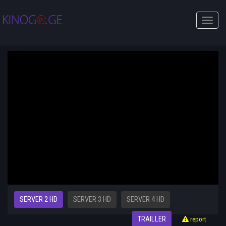
Toggle
naviga
SERVER 2 HD
SERVER 3 HD
SERVER 4 HD
TRAILLER
report