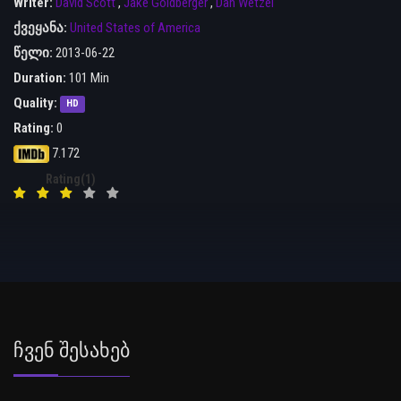
Writer:
David Scott
,
Jake Goldberger
,
Dan Wetzel
ქვეყანა:
United States of America
წელი:
2013-06-22
Duration:
101 Min
Quality:
HD
Rating:
0
7.172
Rating(1)
Ჩვენ Შესახებ