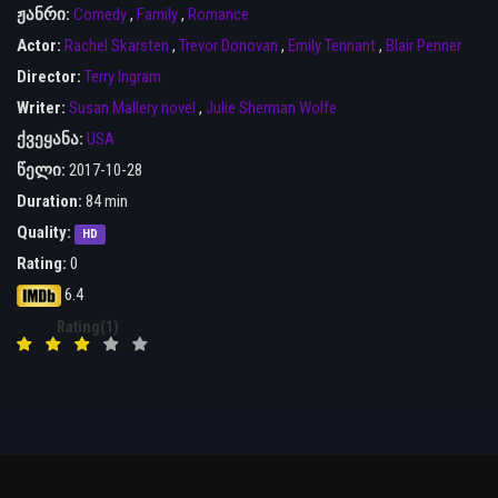
ჟანრი:
Comedy
,
Family
,
Romance
Actor:
Rachel Skarsten
,
Trevor Donovan
,
Emily Tennant
,
Blair Penner
Director:
Terry Ingram
Writer:
Susan Mallery novel
,
Julie Sherman Wolfe
ქვეყანა:
USA
წელი:
2017-10-28
Duration:
84 min
Quality:
HD
Rating:
0
6.4
Rating(1)