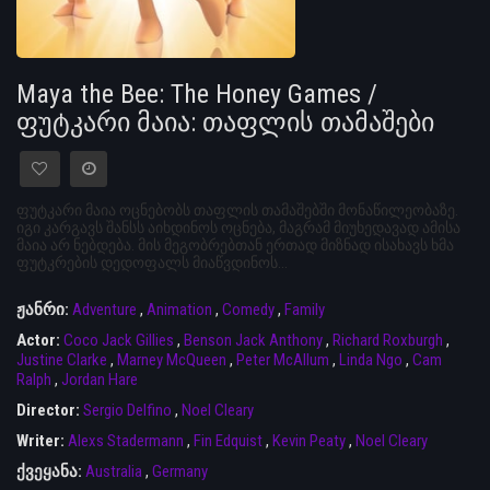
Maya the Bee: The Honey Games /
ფუტკარი მაია: თაფლის თამაშები
ფუტკარი მაია ოცნებობს თაფლის თამაშებში მონაწილეობაზე.
იგი კარგავს შანსს აიხდინოს ოცნება, მაგრამ მიუხედავად ამისა
მაია არ ნებდება. მის მეგობრებთან ერთად მიზნად ისახავს ხმა
ფუტკრების დედოფალს მიაწვდინოს...
ჟანრი:
Adventure
,
Animation
,
Comedy
,
Family
Actor:
Coco Jack Gillies
,
Benson Jack Anthony
,
Richard Roxburgh
,
Justine Clarke
,
Marney McQueen
,
Peter McAllum
,
Linda Ngo
,
Cam
Ralph
,
Jordan Hare
Director:
Sergio Delfino
,
Noel Cleary
Writer:
Alexs Stadermann
,
Fin Edquist
,
Kevin Peaty
,
Noel Cleary
ქვეყანა:
Australia
,
Germany