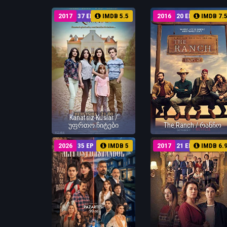
2017
37 EP
IMDB 5.5
2016
20 EP
IMDB 7.
Kanatsiz Kuslar /
უფრთო ჩიტები
The Ranch / რანჩო
2026
35 EP
IMDB 5
2017
21 EP
IMDB 6.