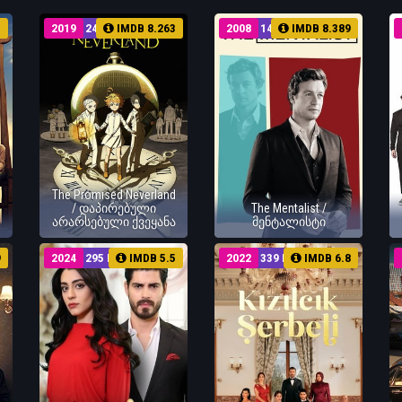
5
2019
24 EP
IMDB 8.263
2008
149 EP
IMDB 8.389
The Promised Neverland
/ დაპირებული
The Mentalist /
არარსებული ქვეყანა
მენტალისტი
9
2024
295 EP
IMDB 5.5
2022
339 EP
IMDB 6.8