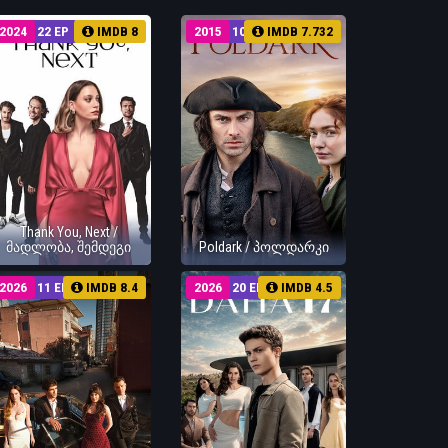
2024
22 EP
IMDB 8
2015
10 EP
IMDB 7.732
Thank You, Next /
მადლობა, შემდეგი
Poldark / პოლდარკი
2026
11 EP
IMDB 8.4
2026
20 EP
IMDB 4.5