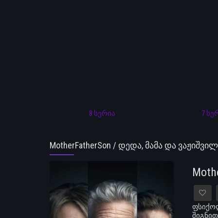
8 სერია
7 სე
MotherFatherSon / დედა, მამა და ვაჟიშვი
Moth
ფსიქოლ
შიგნით