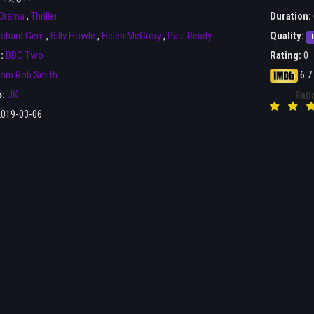
Drama
,
Thriller
Duration:
ichard Gere
,
Billy Howle
,
Helen McCrory
,
Paul Ready
Quality:
r:
BBC Two
Rating:
0
Tom Rob Smith
6.7
ა:
UK
Rati
2019-03-06