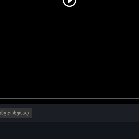
ᲘᲜᲒᲚᲘᲡᲣᲠᲐᲓ