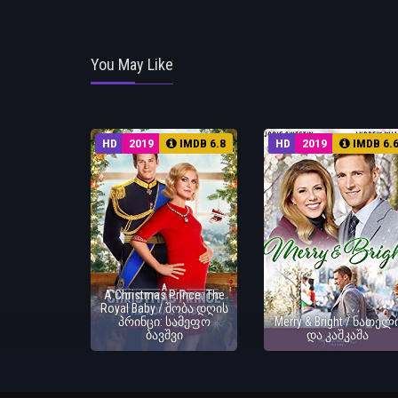
You May Like
HD
2019
IMDB 6.8
HD
2019
IMDB 6.
A Christmas Prince: The
Royal Baby / შობა დღის
პრინცი: სამეფო
Merry & Bright / ნათელ
ბავშვი
და კაშკაშა