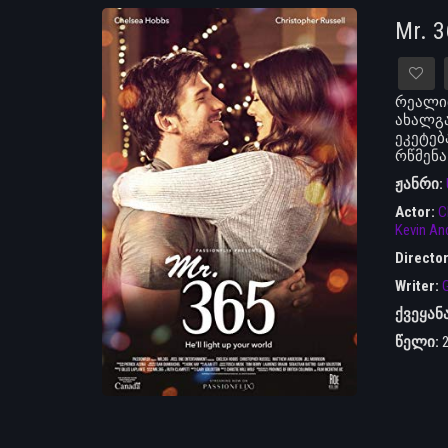
Mr. 
რეალით
ახალგა
ეკეტებ
რწმენა 
ჟანრი:
Actor:
C
Kevin An
Directo
Writer:
G
ქვეყან
წელი: