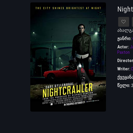
Nigh
ახალგა
ჟანრი:
Actor:
J
Paxton
Directo
Writer:
D
ქვეყან
წელი: