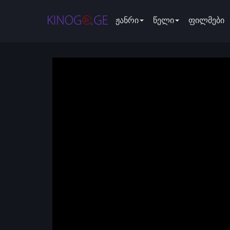
ჟანრი
წელი
ფილმები