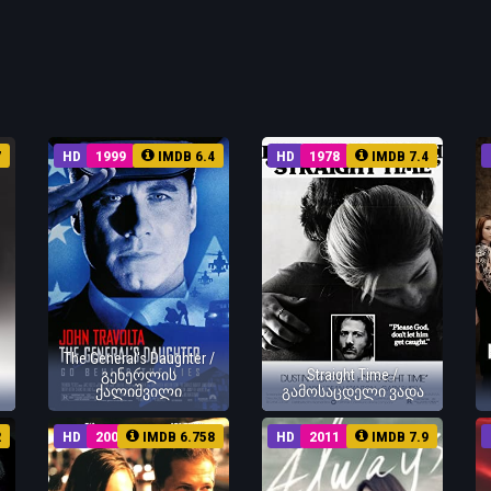
7
HD
1999
IMDB 6.4
HD
1978
IMDB 7.4
The General's Daughter /
გენერლის
Straight Time /
ქალიშვილი
გამოსაცდელი ვადა
2
HD
2005
IMDB 6.758
HD
2011
IMDB 7.9