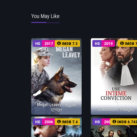
You May Like
HD
2017
IMDB 7.3
HD
2019
IMDB 
Megan Leavey / მეგან
ლივი
Conviction / რწმენა
HD
2006
IMDB 7.4
HD
2005
IMDB 6.74