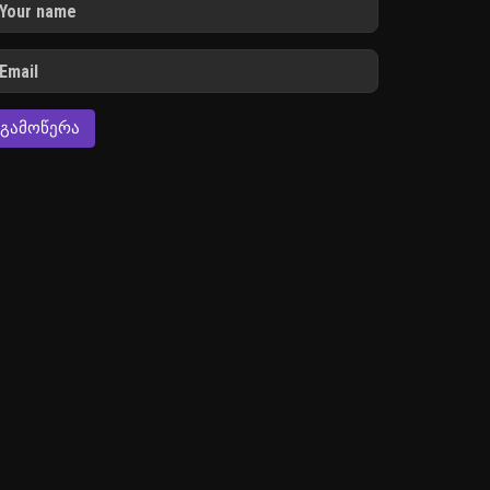
ᲒᲐᲛᲝᲬᲔᲠᲐ