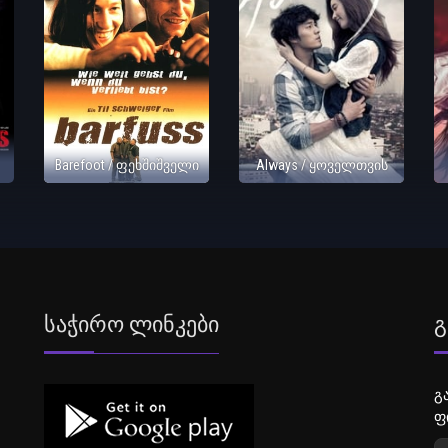
Barefoot / ფეხშიშველი
Always / ყოველთვის
Საჭირო Ლინკები
Გ
გ
ფ