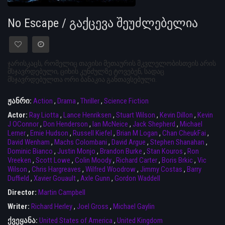
No Escape / გაქცევა შეუძლებელია
ჯარისკაცს, რომელიც თავისი მეთაურის მკვლელობისთვის არის
მსჯავრდებული, ციხის კუნძულზე ტოვებენ, სადაც
მსჯავრდებულთა ორი ბანაკია განთავსებული.
ჟანრი:
Action
,
Drama
,
Thriller
,
Science Fiction
Actor:
Ray Liotta
,
Lance Henriksen
,
Stuart Wilson
,
Kevin Dillon
,
Kevin
J OConnor
,
Don Henderson
,
Ian McNeice
,
Jack Shepherd
,
Michael
Lerner
,
Ernie Hudson
,
Russell Kiefel
,
Brian M Logan
,
Chan CheukFai
,
David Wenham
,
Machs Colombani
,
David Argue
,
Stephen Shanahan
,
Dominic Bianco
,
Justin Monjo
,
Brandon Burke
,
Stan Kouros
,
Ron
Vreeken
,
Scott Lowe
,
Colin Moody
,
Richard Carter
,
Boris Brkic
,
Vic
Wilson
,
Chris Hargreaves
,
Wilfred Woodrow
,
Jimmy Costas
,
Barry
Duffield
,
Xavier Gouault
,
Axle Gunn
,
Gordon Waddell
Director:
Martin Campbell
Writer:
Richard Herley
,
Joel Gross
,
Michael Gaylin
ქვეყანა:
United States of America
,
United Kingdom