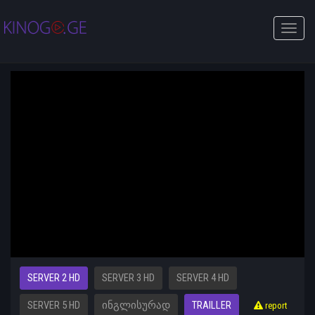
Toggle
naviga
SERVER 2 HD
SERVER 3 HD
SERVER 4 HD
SERVER 5 HD
ᲘᲜᲒᲚᲘᲡᲣᲠᲐᲓ
TRAILLER
report