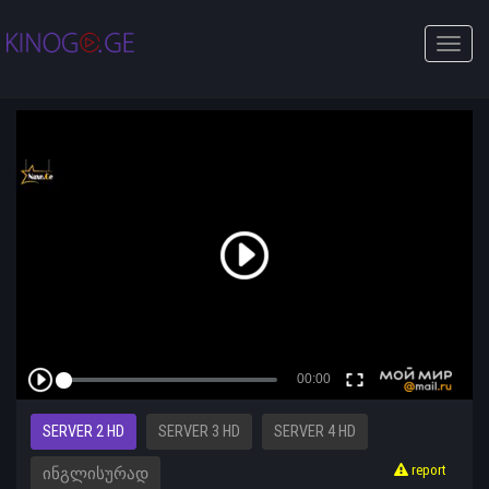
Toggle
naviga
SERVER 2 HD
SERVER 3 HD
SERVER 4 HD
report
ᲘᲜᲒᲚᲘᲡᲣᲠᲐᲓ