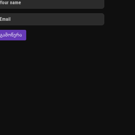
ᲒᲐᲛᲝᲬᲔᲠᲐ