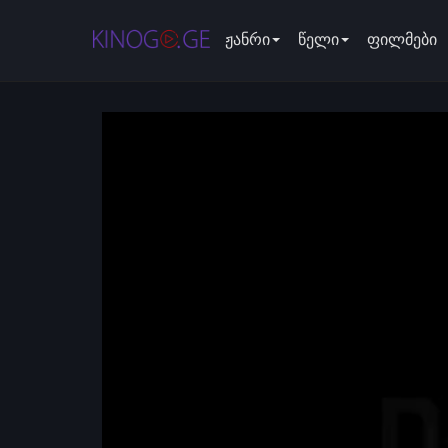
ჟანრი
წელი
ფილმები