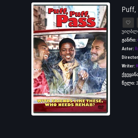
Puff
უიღბლო
ჟანრი:
Actor:
R
Directo
Writer:
ქვეყან
წელი: