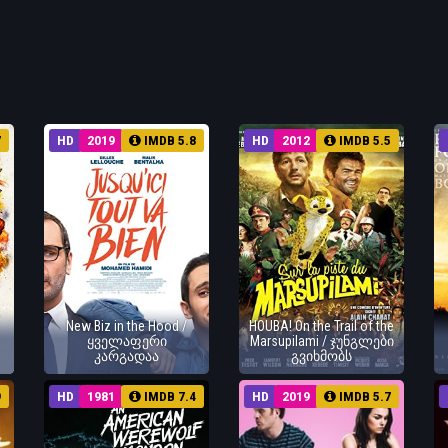
7
HD
2019
IMDB 5.8
HD
2012
IMDB 5.5
New Biz in the Hood /
HOUBA! On the Trail of the
ყველაფერი
Marsupilami / ჯუნგლები
კარგადაა
გვიხმობს
9
HD
1981
IMDB 7.4
HD
2019
IMDB 5.7