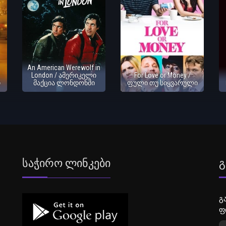
An American Werewolf in
London / ამერიკელი
For Love or Money /
ი
მაქცია ლონდონში
ფული თუ სიყვარული
Საჭირო Ლინკები
Გ
გ
ფ