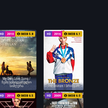
HD
2010
IMDB 5.8
HD
2016
IMDB 6.1
My Own Love Song /
ჩემი სასიყვარულო
სიმღერა
The Bronze / ბრინჯაო
HD
2019
IMDB 6.5
HD
2009
IMDB 6.0