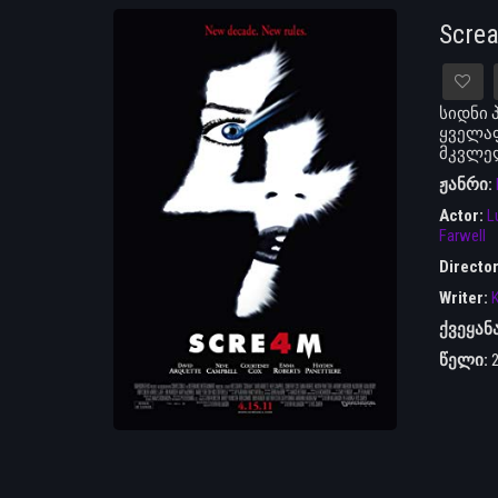
Scre
სიდნი 
ყველაფ
მკვლელ
ჟანრი:
Actor:
L
Farwell
Directo
Writer:
K
ქვეყან
წელი: