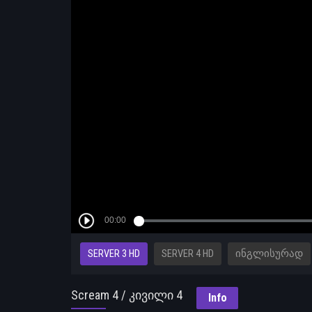
SERVER 3 HD
SERVER 4 HD
ᲘᲜᲒᲚᲘᲡᲣᲠᲐᲓ
Scream 4 / კივილი 4
Info