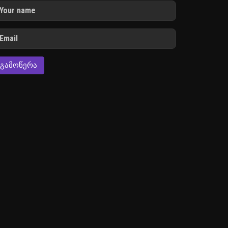
ᲒᲐᲛᲝᲬᲔᲠᲐ