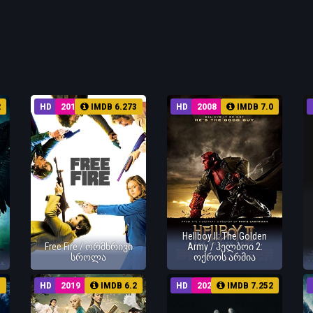
2
HD
2017
IMDB 6.273
HD
2008
IMDB 7.0
Hellboy II: The Golden
Free Fire / ორმხრივი
Army / ჰელბოი 2:
სროლა
ოქროს არმია
3
HD
2019
IMDB 6.2
HD
2023
IMDB 7.252