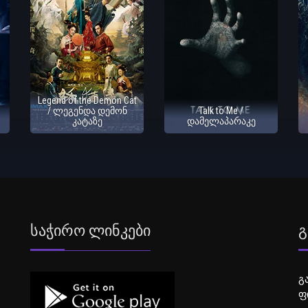
Legend of the Demon Cat
/ ლეგენდა დემონ
Talk to Me /
კატაზე
დამელაპარაკე
Საჭირო Ლინკები
Გ
გ
ფ