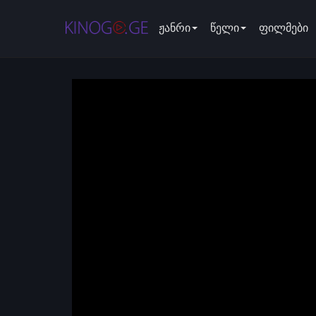
ჟანრი
წელი
ფილმები