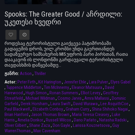
Spooks: The Greater Good / აჩრდილი:
უკეთესი ხვედრი
როდესაც ტერორისტული გაიქცევა პატიმრობაში
გადაცემის დროს, უილ კრომბი უნდა გაერთიანდეს
სადაზვერვო სამსახურის MI5 უფროს ჰარი პირსთან, რათა
დააკავონ ის ლონდონში გარდაუვალი ტერორისტული
თავდასხმის დაწყებამდე…
ჟანრი:
Action
,
Thriller
Actor:
Peter Firth
,
Kit Harington
,
Jennifer Ehle
,
Lara Pulver
,
Elyes Gabel
,
Tuppence Middleton
,
Tim McInnerny
,
Eleanor Matsuura
,
David
Harewood
,
Hugh Simon
,
Ronan Summers
,
Elliot Levey
,
Geoffrey
Streatfeild
,
Michael Wildman
,
Cosmo Jarvis
,
Amra Mallassi
,
Dominic
Garfield
,
Derek Horsham
,
Laura Swift
,
David Wurawa
,
Lee AsquithCoe
,
Paul Blackwell
,
Elizabeth Conboy
,
Graham Curry
,
Shina Shihoko Nagai
,
Brian Hanford
,
Jason Thomas Brown
,
Maria Teresa Creasey
,
Luke
Harris
,
Amelia Donkor
,
Russell Wilcox
,
Dario Parlato
,
Natasha Radski
,
Oliver Gilbert
,
Shane Zaza
,
Don Gayle
,
Larissa Kouznetsova
,
Guy
WarrenThomas
,
Max Cavenham