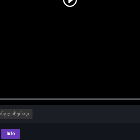
ᲘᲜᲒᲚᲘᲡᲣᲠᲐᲓ
Info