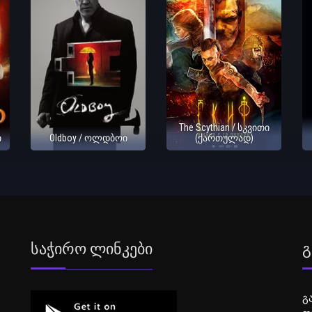
The Scythian / სკვითი
ი
Oldboy / ოლდბოი
(ქართულად)
Საჭირო Ლინკები
Გ
გ