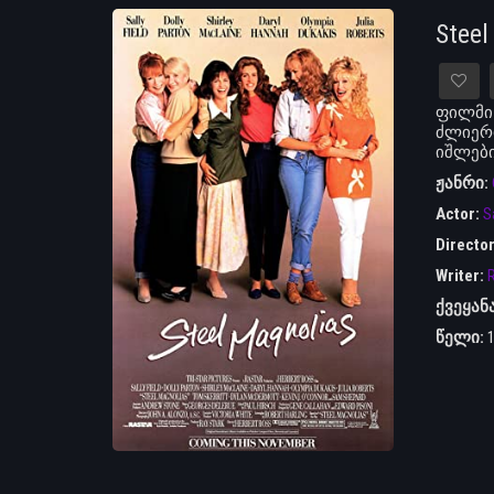
Stee
ფილმი 
ძლიერი
იშლებია
ჟანრი:
Actor:
Sa
Directo
Writer:
R
ქვეყან
წელი: