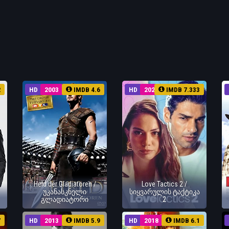
2
HD
2003
IMDB 4.6
HD
2023
IMDB 7.333
Held der Gladiatoren /
Love Tactics 2 /
უკანასკნელი
სიყვარულის ტაქტიკა
გლადიატორი
2
7
HD
2013
IMDB 5.9
HD
2018
IMDB 6.1