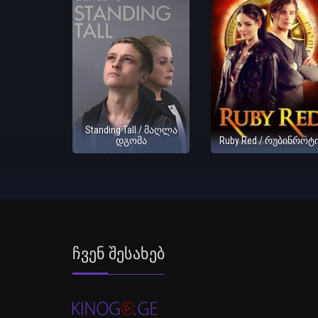
Standing Tall / მაღლა
დგომა
Ruby Red / რუბინროტ
Ჩვენ Შესახებ