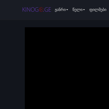
ჟანრი
წელი
ფილმები