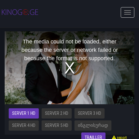
Toggle
naviga
This
is
The media could not be loaded, either
a
modal
because the server or network failed or
window.
because the format is not supported.
SERVER 1 HD
SERVER 2 HD
SERVER 3 HD
SERVER 4 HD
SERVER 5 HD
ᲘᲜᲒᲚᲘᲡᲣᲠᲐᲓ
TRAILLER
report