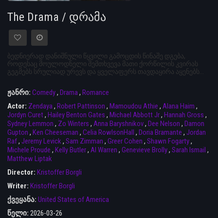
The Drama / დრამა
ბედნიერად დანიშნული წყვილი გამოცდის წინაშე დგება,
როდესაც მოულოდნელი შემთხვევა მათი ქორწილის კვირას
გეგმებს სრულიად ურევს და ყველაფერს თავდაყირა აყენებს...
ჟანრი:
Comedy
,
Drama
,
Romance
Actor:
Zendaya
,
Robert Pattinson
,
Mamoudou Athie
,
Alana Haim
,
Jordyn Curet
,
Hailey Benton Gates
,
Michael Abbott Jr
,
Hannah Gross
,
Sydney Lemmon
,
Zo Winters
,
Anna Baryshnikov
,
Dee Nelson
,
Damon
Gupton
,
Ken Cheeseman
,
Celia RowlsonHall
,
Doria Bramante
,
Jordan
Raf
,
Jeremy Levick
,
Sam Zimman
,
Greer Cohen
,
Shawn Fogarty
,
Michele Proude
,
Kelly Butler
,
Al Warren
,
Genevieve Brolly
,
Sarah Ismail
,
Matthew Liptak
Director:
Kristoffer Borgli
Writer:
Kristoffer Borgli
ქვეყანა:
United States of America
წელი:
2026-03-26