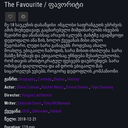
The Favourite / ფავორიტი
მე-18 საუკუნის დასაწყისი. ინგლისი საფრანგეთს ებრძვის.
ამის მიუხედავად, გაცხარებული მიმდინარეობს იხვების
შეჯიბრი და ანანასსაც არავინ იკლებს. ტახტზე ავადმყოფი
დედოფალი ანა ზის, ხოლო ქვეყანას მისი ახლო
მეგობარი, ლედი სარა განაგებს. როდესაც ახალი
მოახლე, ებიგაილი ჩამოდის, სარა მისით იხიბლება. სარა
მასზე ზრუნავს და ებიგაილსაც უჩნდება შესაძლებლობა,
რომ თავის არისტოკრატულ ფესვებს დაუბრუნდეს. სარა
ომისგან დაღლილია და ამ დროს ებიგაილი მას
სიცარიელეს უვსებს, როგორც დედოფლის კომპანიონი.
ჟანრი:
Biography
,
Comedy
,
Drama
,
History
Actor:
Olivia Colman
,
Rachel Weisz
,
Emma Delves
,
Faye Daveney
Director:
Yorgos Lanthimos
Writer:
Deborah Davis
,
Tony McNamara
ქვეყანა:
USA
,
Unknown
,
Ireland
წელი:
2018-12-21
Duration:
119 min