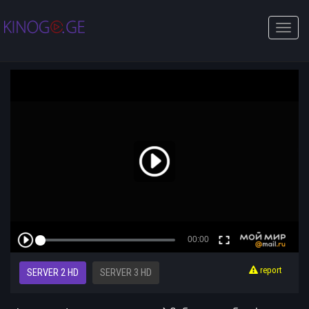
Toggle
naviga
report
SERVER 2 HD
SERVER 3 HD