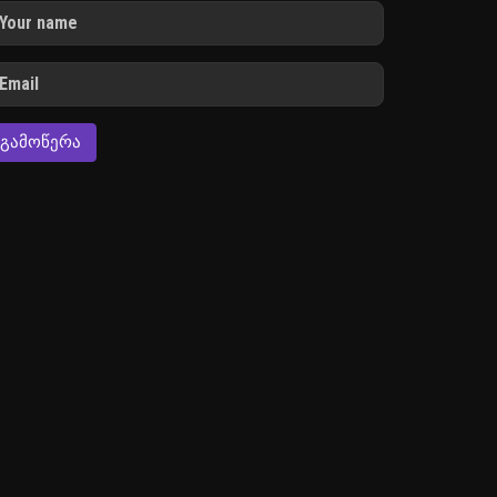
ᲒᲐᲛᲝᲬᲔᲠᲐ