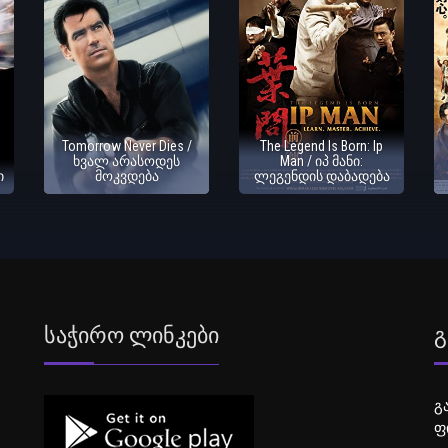
Tomorrow Never Dies /
The Legend Is Born: Ip
ხვალ არასოდეს
Man / იპ მანი:
ი
მოკვდება
ლეგენდის დაბადება
Საჭირო Ლინკები
Გ
გ
ფ