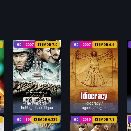
0
HD
2007
IMDB 7.0
HD
2007
IMDB 6.6
The Warlords /
Idiocracy /
სისხლიანი ძმები
იდიოკრატია
3
HD
1997
IMDB 6.339
HD
2010
IMDB 7.1