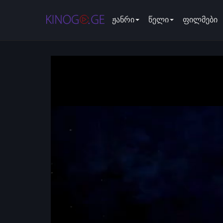
ჟანრი
წელი
ფილმები