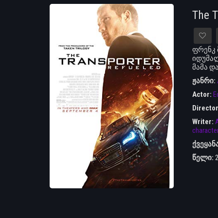
The 
ფრენკ 
იდუმალ
მამა დ
ჟანრი:
Actor:
E
Directo
Writer:
characte
ქვეყან
წელი: