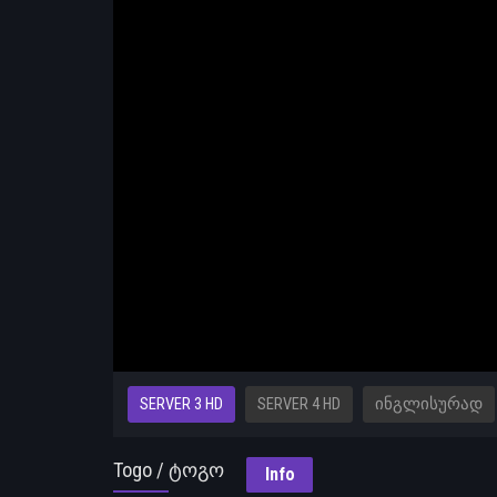
SERVER 3 HD
SERVER 4 HD
ᲘᲜᲒᲚᲘᲡᲣᲠᲐᲓ
Togo / ტოგო
Info