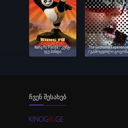
Kung Fu Panda / კუნგ-
The Girlfriend Experienc
ფუ პანდა
/ გამოცდილი გოგონ
Ჩვენ Შესახებ