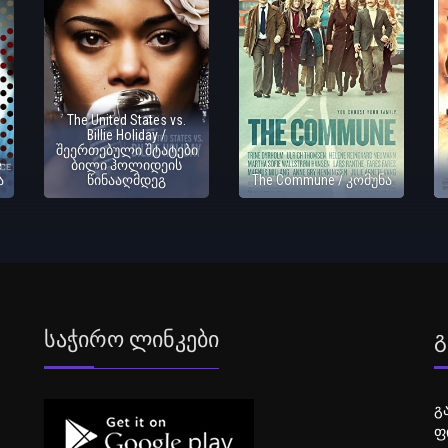
The United States vs.
Billie Holiday /
შეერთებული შტატები
e
ბილი ჰოლიდეის
ა
წინააღმდეგ
The Commune / კომუნა
Საჭირო Ლინკები
Გ
გ
ფ