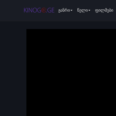
ჟანრი
წელი
ფილმები