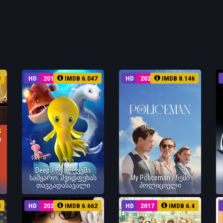
8
HD
2017
IMDB 6.047
HD
2022
IMDB 8.146
Deep / წყალქვეშა
სამყარო: შვიდფეხას
My Policeman / ჩემი
თავგადასავალი
პოლიციელი
8
HD
2021
IMDB 6.662
HD
2017
IMDB 6.4