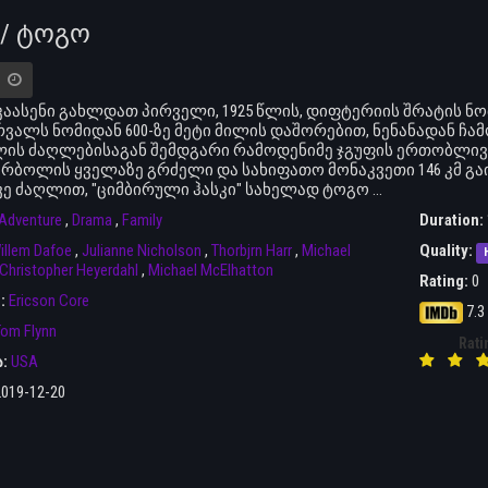
 / ტოგო
კაასენი გახლდათ პირველი, 1925 წლის, დიფტერიის შრატის ნ
რვალს ნომიდან 600-ზე მეტი მილის დაშორებით, ნენანადან ჩა
ის ძაღლებისაგან შემდგარი რამოდენიმე ჯგუფის ერთობლივი
 რბოლის ყველაზე გრძელი და სახიფათო მონაკვეთი 146 კმ გ
ვე ძაღლით, "ციმბირული ჰასკი" სახელად ტოგო ...
Adventure
,
Drama
,
Family
Duration:
illem Dafoe
,
Julianne Nicholson
,
Thorbjrn Harr
,
Michael
Quality:
Christopher Heyerdahl
,
Michael McElhatton
Rating:
0
r:
Ericson Core
7.3
om Flynn
Rati
ა:
USA
2019-12-20