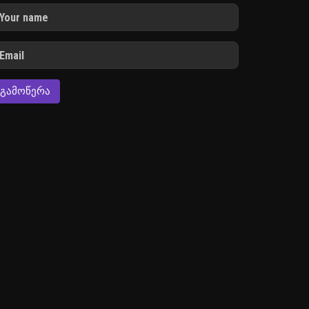
ᲒᲐᲛᲝᲬᲔᲠᲐ