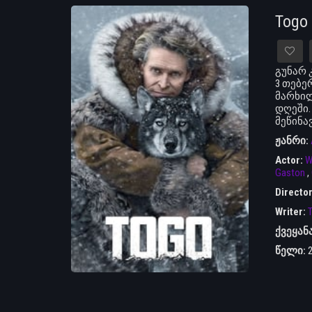
Togo
გუნარ 
3 თებე
მარხილ
დღეში.
მეწინა
ჟანრი:
Actor:
W
Gaston
,
Directo
Writer:
T
ქვეყან
წელი: