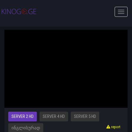
Toggle
naviga
SERVER 2 HD
SERVER 4 HD
SERVER 5 HD
report
ᲘᲜᲒᲚᲘᲡᲣᲠᲐᲓ