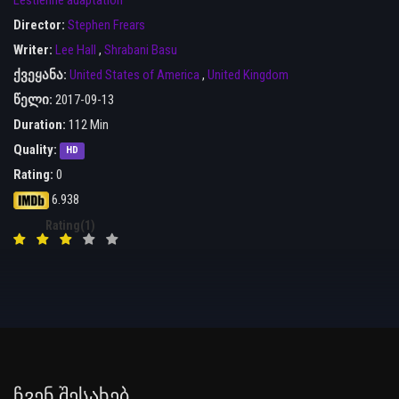
Director:
Stephen Frears
Writer:
Lee Hall
,
Shrabani Basu
ქვეყანა:
United States of America
,
United Kingdom
წელი:
2017-09-13
Duration:
112 Min
Quality:
HD
Rating:
0
6.938
Rating(1)
Ჩვენ Შესახებ