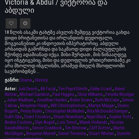
Victoria & Abdul / ვიქტორია და
აბდული
18 წლის ასაკში ტახტზე ასვლის შემდეგ ვიქტორია გახდა
დიდი ბრიტანეთისა და ირლანდიის დედოფალი,
მოგვიანებით კი ინდოეთის იმპერატორიც. აბდული
არსაიდან გამოჩნდა და საკმაოდ დიდი ძალაუფლების
მქონდე ადამიანად იქცა. მისი შურდათ , მის წინააღდეგ
იყო ინგტიგებიც, მისი და დედოფლის ურთიერთობაზე კი
არა მხოლოდ ინგლისში, არამედ მთელს მსოფლიოში
საუბრობდნენ ...
ჟანრი:
Drama
,
History
Actor:
Judi Dench
,
Ali Fazal
,
Tim PigottSmith
,
Eddie Izzard
,
Adeel
Akhtar
,
Michael Gambon
,
Paul Higgins
,
Olivia Williams
,
Fenella Woolgar
,
Julian Wadham
,
Jonathan Harden
,
Robin Soans
,
Ruth McCabe
,
Simon
Callow
,
Benjamin Haigh
,
Will Christopherson
,
Martyn Mayger
,
Deano
Bugatti
,
Penny Ryder
,
Christopher McMullen
,
Rita McDonald Damper
,
Sukh Ojla
,
Grant Crookes
,
Shaun Newnham
,
Nigel Black
,
Sophie Trott
,
Andrei Csolsim
,
Glyn Angell
,
Lois Temel
,
Marek Hollands
,
Nicolas
SavidisMacris
,
Simon Craddock
,
Tim Bristow
,
Cliff Dutton
,
Martin
McGilligan
,
Benjamin Murrell
,
Daniel Trevenna
,
Stuart Whelan
,
Quentin
Lestienne adaptation