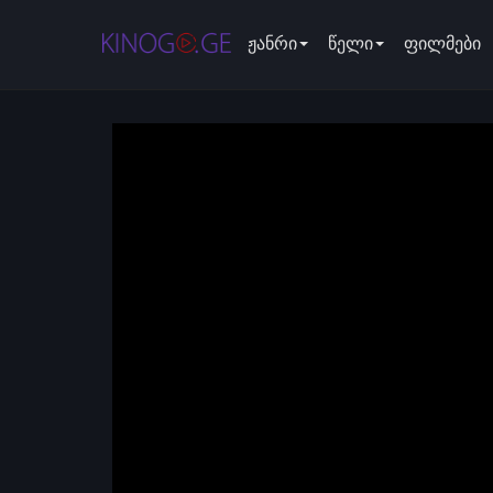
ჟანრი
წელი
ფილმები