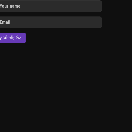
ᲒᲐᲛᲝᲬᲔᲠᲐ