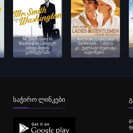
Mr. Smith Goes to
And Now... Ladies and
Washington / მისტერ
Gentlemen... / ახლა
სმიტი მიდის
კი...ქალბატონებო და
ვაშინგტონში
ბატონებო...
Საჭირო Ლინკები
Გ
გ
ფ