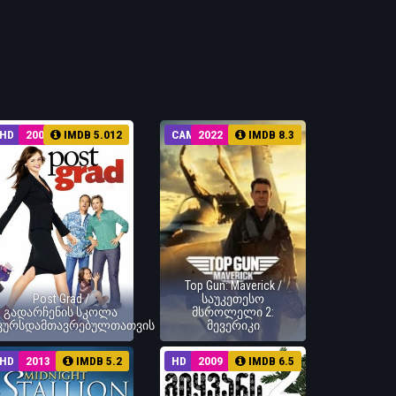
HD
2009
IMDB 5.012
CAM
2022
IMDB 8.3
Top Gun: Maverick /
Post Grad /
საუკეთესო
გადარჩენის სკოლა
მსროლელი 2:
კურსდამთავრებულთათვის
მევერიკი
HD
2013
IMDB 5.2
HD
2009
IMDB 6.5