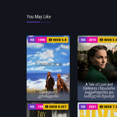
You May Like
HD
1995
IMDB 6.8
HD
2015
IMDB 5.
A Tale of Love and
Darkness / ზღაპარი
Carrington /
სიყვარულისა და
კერინგტონი
სიბნელის შესახებ
HD
1943
IMDB 8.037
HD
2021
IMDB 7.