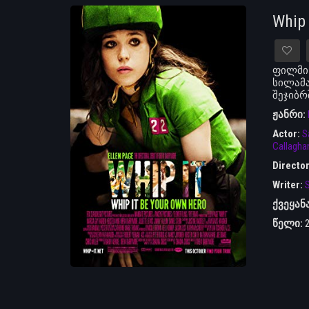
Whip
ფილმი 
სილამა
შეჯიბრ
ჟანრი:
Actor:
S
Callagha
Directo
Writer:
S
ქვეყან
წელი: