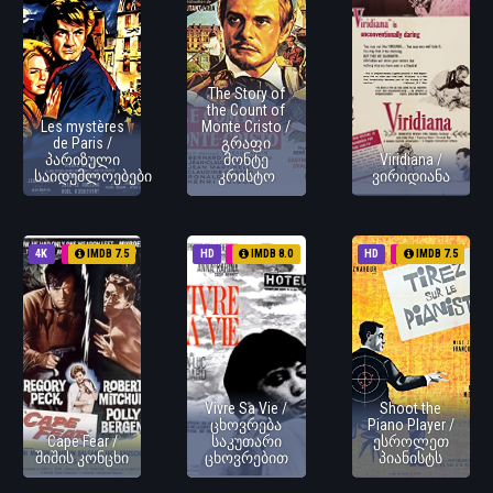
The Story of
the Count of
Les mystères
Monte Cristo /
de Paris /
გრაფი
პარიზული
მონტე
Viridiana /
საიდუმლოებები
კრისტო
ვირიდიანა
4K
1962
IMDB 7.5
HD
1962
IMDB 8.0
HD
1962
IMDB 7.5
Vivre Sa Vie /
Shoot the
ცხოვრება
Piano Player /
Cape Fear /
საკუთარი
ესროლეთ
შიშის კონცხი
ცხოვრებით
პიანისტს