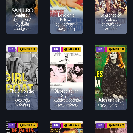
Sanjuro /
Love on a
Lawrence of
მცველი 2:
Pillow /
Arabia /
თამამი
სიყვარული
ლოურენს
სანძურო
ბალიშზე
არაბი
HD
1962
IMDB 5.8
HD
1962
IMDB 8.1
HD
1962
IMDB 7.8
The Girl on the
Divorce Italian
Boat /
Style /
გოგონა
განქორწინება
Jules and Jim /
ბორტზე
იტალიურად
ჯული და ჯიმი
HD
1962
IMDB 6.6
HD
1962
IMDB 6.5
HD
1962
IMDB 8.2