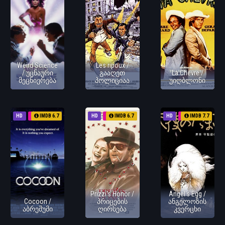
Weird Science
Les ripoux /
/ უცნაური
გააღეთ
La Chevre /
მეცნიერება
პოლიციაა
უიღბლონი
HD
1985
IMDB 6.7
HD
1985
IMDB 6.7
HD
1985
IMDB 7.7
Prizzi's Honor /
Angel's Egg /
Cocoon /
პრიცების
ანგელოზის
აბრეშუმი
ღირსება
კვერცხი