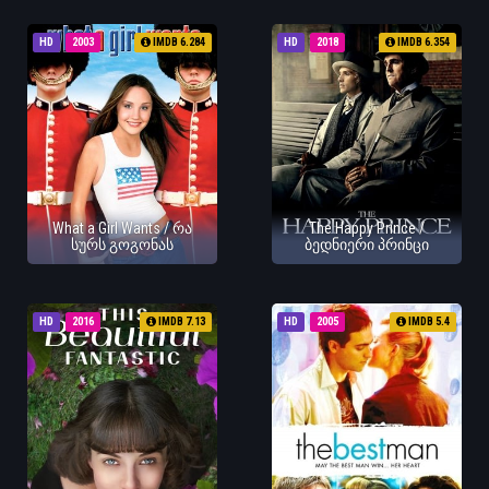
HD
2003
IMDB 6.284
HD
2018
IMDB 6.354
What a Girl Wants / რა
The Happy Prince /
სურს გოგონას
ბედნიერი პრინცი
HD
2016
IMDB 7.13
HD
2005
IMDB 5.4