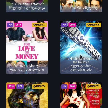
This Beautiful Fantastic /
მშვენიერი ფანტასტიკა
The Best Man / მეჯვარე
HD
2019
IMDB 5.7
HD
2005
IMDB 6.8
The Hitchhiker's Guide to
the Galaxy /
For Love or Money /
ავტოსტოპით
ფული თუ სიყვარული
გალაქტიკაში
2018
1 EP
IMDB 7.4
HD
2004
IMDB 7.2