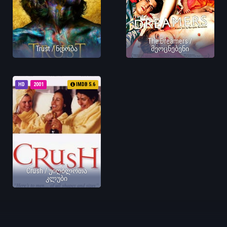
The Dreamers /
Trust / ნდობა
მეოცნებენი
HD
2001
IMDB 5.6
Crush / უიღბლოთა
კლუბი