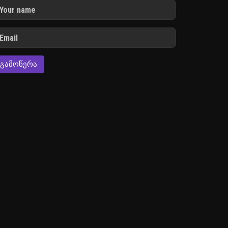
ᲒᲐᲛᲝᲬᲔᲠᲐ