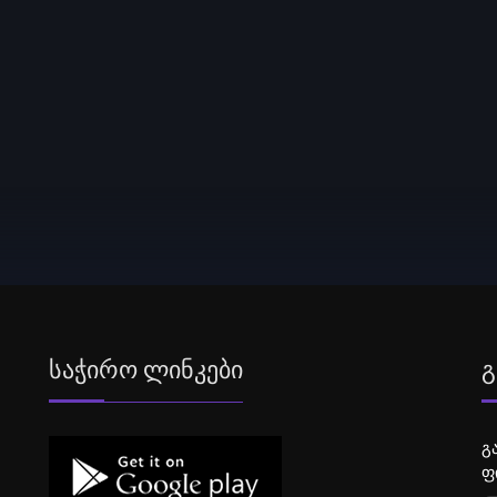
Საჭირო Ლინკები
Გ
გ
ფ