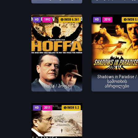
HD
1992
IMDB 6.261
HD
2010
IMDB 5.
Shadows in Paradise /
სამოთხის
Hoffa / ჰოფა
აჩრდილები
HD
2011
IMDB 5.2