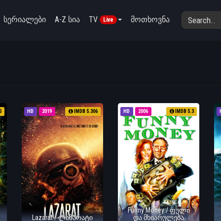
სერიალები
A-Z სია
TV
მოთხოვნა
Live
5
HD
2019
IMDB 5.306
HD
2006
IMDB 5.3
Funny Money / ფული
Lazarat / ლაზარატი
და მხიარულება