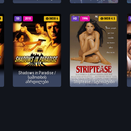
8
SD
2010
IMDB 6
HD
1996
IMDB 4.5
Shadows in Paradise /
სამოთხის
აჩრდილები
Striptease / სტრიპტიზი