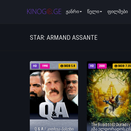
ჟანრი
წელი
ფილმები
STAR: ARMAND ASSANTE
HD
1990
IMDB 5.8
HD
2000
IMDB 7.25
The Road to El Dorado /
Q & A / კითხვა-პასუხი
გზა ელდორადოსკენ