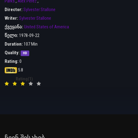
Parks
,
Alex Perez
,
Director:
Sylvester Stallone
Writer:
Sylvester Stallone
ქვეყანა:
United States of America
წელი:
1978-09-22
Duration:
107 Min
Quality:
HD
Rating:
0
5.8
Rating(1)
Ჩვენ Შესახებ