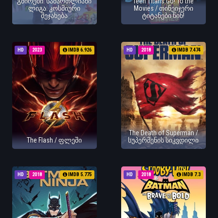
გმირები: სამართლიანი
Teen Titans Go! To the
ლიგა: კოსმიური
Movies / თინეიჯერი
შეჯახება
ტიტანები წინ!
HD
2023
IMDB 6.926
HD
2018
IMDB 7.474
The Death of Superman /
The Flash / ფლეში
სუპერმენის სიკვდილი
HD
2018
IMDB 5.775
HD
2018
IMDB 7.3