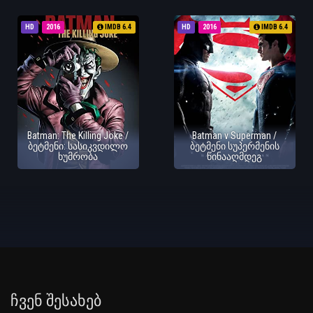
HD
2016
IMDB 6.4
HD
2016
IMDB 6.4
Batman: The Killing Joke /
Batman v Superman /
ბეტმენი: სასიკვდილო
ბეტმენი სუპერმენის
ხუმრობა
წინააღმდეგ
Ჩვენ Შესახებ