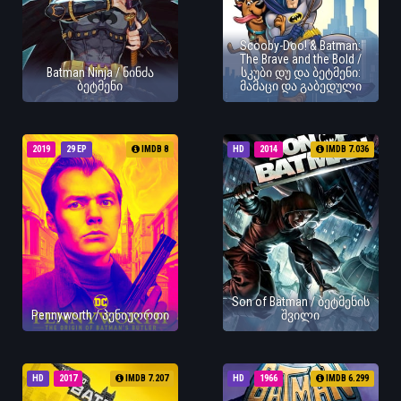
Scooby-Doo! & Batman:
The Brave and the Bold /
Batman Ninja / ნინძა
სკუბი დუ და ბეტმენი:
ბეტმენი
მამაცი და გაბედული
2019
29 EP
IMDB 8
HD
2014
IMDB 7.036
Son of Batman / ბეტმენის
Pennyworth / პენიუორთი
შვილი
HD
2017
IMDB 7.207
HD
1966
IMDB 6.299