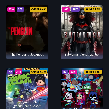
2024
8 EP
IMDB 8.432
2019
51 EP
IMDB 7.013
The Penguin / პინგვინი
Batwoman / ბეთვუმენი
HD
2016
IMDB 6.388
HD
2018
IMDB 7.357
ლეგო DC-ის
კომიქსების სუპერ