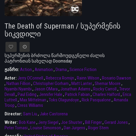
The Death of Superman / სუპერმენის
სიკვდილი
სუპერმენის ბრძოლა წარმოუდგენელი ძალის
პატრონთან სახელად Doomsday
ჟანრი:
Action
,
Animation
,
Drama
,
Science Fiction
Actor:
Jerry OConnell
,
Rebecca Romijn
,
Rainn Wilson
,
Rosario Dawson
,
Nathan Fillion
,
Christopher Gorham
,
Matt Lanter
,
Shemar Moore
,
Nyambi Nyambi
,
Jason OMara
,
Jonathan Adams
,
Rocky Carroll
,
Trevor
Devall
,
Paul Eiding
,
Jennifer Hale
,
Patrick Fabian
,
Charles Halford
,
Erica
Luttrell
,
Max Mittelman
,
Toks Olagundoye
,
Rick Pasqualone
,
Amanda
Troop
,
Cress Williams
Director:
Sam Liu
,
Jake Castorena
Writer:
Bob Kane
,
Jerry Siegel
,
Joe Shuster
,
Bill Finger
,
Gerard Jones
,
Peter Tomasi
,
Louise Simonson
,
Dan Jurgens
,
Roger Stern