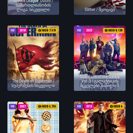
Justice League: Doom /
სამართლიანობის
ლიგა: სიკვდილი
Slither / მცოცავი
HD
2018
IMDB 7.474
HD
2023
IMDB 8.138
Guardians of the Galaxy
The Death of Superman /
Vol. 3 / გალაქტიკის
სუპერმენის სიკვდილი
მცველები: ნაწილი 3
HD
2007
IMDB 6.754
HD
2013
IMDB 6