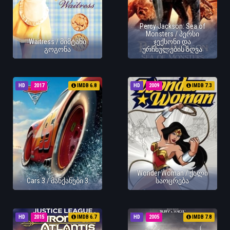
Percy Jackson: Sea of
Monsters / პერსი
Waitress / მიმტანი
ჯექსონი და
გოგონა
ურჩხულების ზღვა
HD
2017
IMDB 6.8
HD
2009
IMDB 7.3
Wonder Woman / ქალი
Cars 3 / მანქანები 3
საოცრება
HD
2015
IMDB 6.7
HD
2005
IMDB 7.8