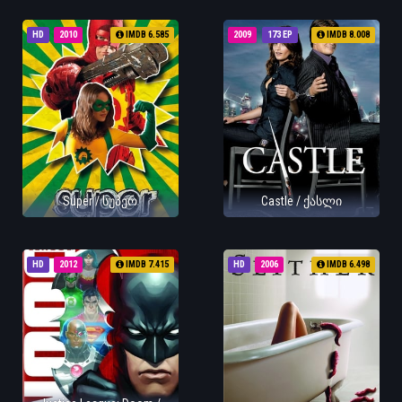
HD
2010
IMDB 6.585
2009
173 EP
IMDB 8.008
Super / სუპერ
Castle / ქასლი
HD
2012
IMDB 7.415
HD
2006
IMDB 6.498