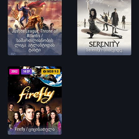
Justice League: Throne of
Atlantis /
სამართლიანობის
ლიგა: ატლანტიდას
ტახტი
Serenity / სიმშვიდე
2002
14 EP
IMDB 9.0
Firefly / ციცინათელა